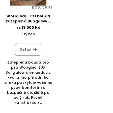
KÓD:
001/S
Woriginal – Psí bouda
zateplená Bungalow –
krytina, palubky/OSB,
13 000 Kč
od
terasa
1 týden
Detail
Zateplená bouda pro
psa Woriginal LUX
Bungalow s verandou z
kvalitního přírodního
smrku poskytuje vašemu
psovi komfortní a
bezpečné útočiště po
celý rok. Pevná
konstrukce z...