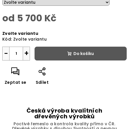
od
5 700 Kč
Měrná
Zvolte variantu
cena:
Kód:
Zvolte variantu
−
+
Do košíku
Zeptat se
Sdílet
Česká výroba kvalitních
dřevěných výrobků
Poctivé řemeslo a kontrola kvality přímo v ČR.
Dřevěné výrobky s dlouhou životností a pevnou