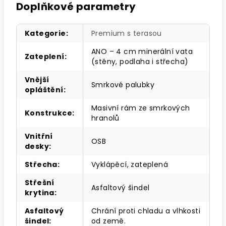
Doplňkové parametry
Kategorie
:
Premium s terasou
ANO – 4 cm minerální vata
Zateplení
:
(stěny, podlaha i střecha)
Vnější
Smrkové palubky
opláštění
:
Masivní rám ze smrkových
Konstrukce
:
hranolů
Vnitřní
OSB
desky
:
Střecha
:
Vyklápěcí, zateplená
Střešní
Asfaltový šindel
krytina
:
Asfaltový
Chrání proti chladu a vlhkosti
šindel
:
od země.