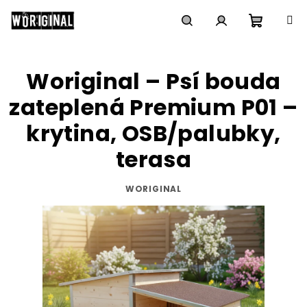
Přejít
na
obsah
Nákupn
Hledat
Přihlášení
Woriginal – Psí bouda
košík
zateplená Premium P01 –
krytina, OSB/palubky,
terasa
WORIGINAL