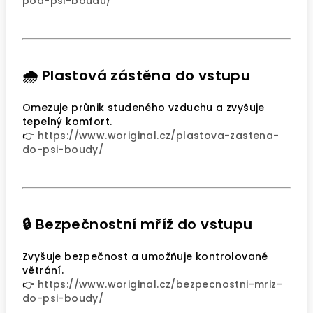
pod-psi-boudu/
🌧️ Plastová zástěna do vstupu
Omezuje průnik studeného vzduchu a zvyšuje
tepelný komfort.
👉
https://www.woriginal.cz/plastova-zastena-
do-psi-boudy/
🔒 Bezpečnostní mříž do vstupu
Zvyšuje bezpečnost a umožňuje kontrolované
větrání.
👉
https://www.woriginal.cz/bezpecnostni-mriz-
do-psi-boudy/