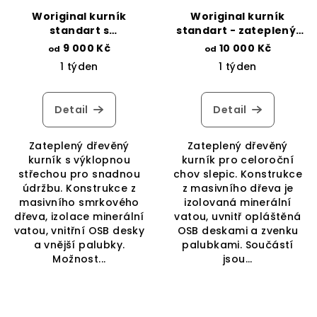
Woriginal kurník
Woriginal kurník
standart s
standart - zateplený,
automatickými dvířky-
přírodní smrk/OSB
9 000 Kč
10 000 Kč
od
od
zateplený, přírodní
desky, zvýšená
1 týden
1 týden
smrk/OSB desky
podlaha
Detail
Detail
Zateplený dřevěný
Zateplený dřevěný
kurník s výklopnou
kurník pro celoroční
střechou pro snadnou
chov slepic. Konstrukce
údržbu. Konstrukce z
z masivního dřeva je
masivního smrkového
izolovaná minerální
dřeva, izolace minerální
vatou, uvnitř opláštěná
vatou, vnitřní OSB desky
OSB deskami a zvenku
a vnější palubky.
palubkami. Součástí
Možnost...
jsou...