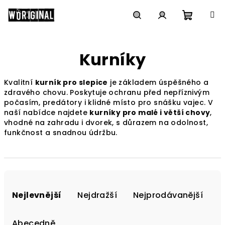
Přejít
na
obsah
Nákupn
Hledat
Přihlášení
Kurníky
košík
Kvalitní
kurník pro slepice
je základem úspěšného a
zdravého chovu. Poskytuje ochranu před nepříznivým
počasím, predátory i klidné místo pro snášku vajec. V
naší nabídce najdete
kurníky pro malé i větší chovy
,
vhodné na zahradu i dvorek, s důrazem na odolnost,
funkčnost a snadnou údržbu.
Ř
a
Nejlevnější
Nejdražší
Nejprodávanější
z
e
Abecedně