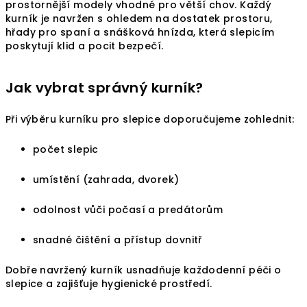
ý
prostornější modely vhodné pro větší chov. Každý
p
kurník je navržen s ohledem na dostatek prostoru,
i
hřady pro spaní a snášková hnízda, která slepicím
poskytují klid a pocit bezpečí.
s
u
Jak vybrat správný kurník?
Při výběru kurníku pro slepice doporučujeme zohlednit:
počet slepic
umístění (zahrada, dvorek)
odolnost vůči počasí a predátorům
snadné čištění a přístup dovnitř
Dobře navržený kurník usnadňuje každodenní péči o
slepice a zajišťuje hygienické prostředí.