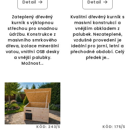
Detail
Detail
ů
Zateplený dřevěný
Kvalitní dřevěný kurník s
kurník s výklopnou
masivní konstrukcí a
střechou pro snadnou
vnějším obkladem z
údržbu. Konstrukce z
palubek. Nezateplené,
masivního smrkového
vzdušné provedení je
dřeva, izolace minerální
ideální pro jarní, letní a
vatou, vnitřní OSB desky
přechodné období. Celý
a vnější palubky.
předek je...
Možnost...
KÓD:
243/S
KÓD:
175/S