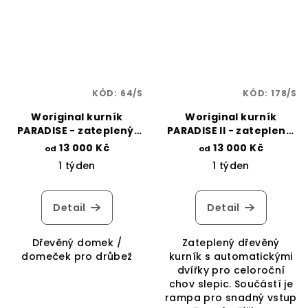
KÓD:
64/S
KÓD:
178/S
Woriginal kurník
Woriginal kurník
PARADISE - zateplený,
PARADISE II - zateplený,
přírodní smrk/OSB
přírodní smrk/OSB
13 000 Kč
13 000 Kč
od
od
desky
desky
1 týden
1 týden
Detail
Detail
Dřevěný domek /
Zateplený dřevěný
domeček pro drůbež
kurník s automatickými
dvířky pro celoroční
chov slepic. Součástí je
rampa pro snadný vstup