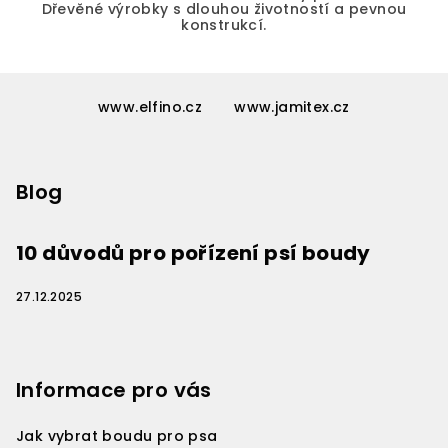
Dřevěné výrobky s dlouhou životností a pevnou
konstrukcí.
Z
á
www.elfino.cz
www.jamitex.cz
p
a
Blog
t
í
10 důvodů pro pořízení psí boudy
27.12.2025
Informace pro vás
Jak vybrat boudu pro psa