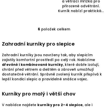
a větrací mřížka pro
přirozené odvětrání.
Kurník nabízí praktická...
6
položek celkem
O
v
l
Zahradní kurníky pro slepice
á
d
Zahradní kurníky jsou navrženy tak, aby slepicím
a
zajistily komfortní prostředí po celý rok. Nabízíme
c
dřevěné i kombinované kurníky
, které dobře izolují,
í
chrání před větrem a deštěm a zároveň umožňují
dostatečné větrání. Správně zvolený kurník přispívá k
p
lepší kondici slepic a pravidelné snášce vajec.
r
v
k
Kurníky pro malý i větší chov
y
v
V nabídce najdete
kurníky pro 2–4 slepice
, ale i