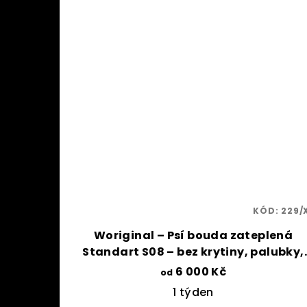
KÓD:
229/
Woriginal – Psí bouda zateplená
Standart S08 – bez krytiny, palubky,
přepážka
6 000 Kč
od
1 týden