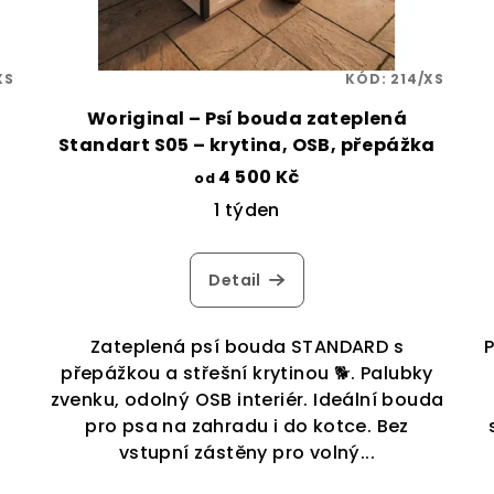
XS
KÓD:
214/XS
Woriginal – Psí bouda zateplená
Standart S05 – krytina, OSB, přepážka
4 500 Kč
od
1 týden
Detail
Zateplená psí bouda STANDARD s
přepážkou a střešní krytinou 🐕. Palubky
zvenku, odolný OSB interiér. Ideální bouda
pro psa na zahradu i do kotce. Bez
vstupní zástěny pro volný...