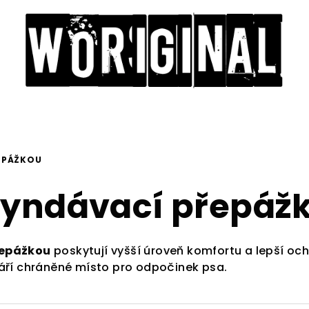
EPÁŽKOU
vyndávací přepáž
řepážkou
poskytují vyšší úroveň komfortu a lepší och
váří chráněné místo pro odpočinek psa.