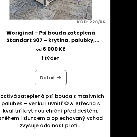
KÓD:
220/XS
Woriginal – Psí bouda zateplená
Standart S07 – krytina, palubky,
přepážka
6 000 Kč
od
1 týden
Detail
Poctivá zateplená psí bouda z masivních
palubek – venku i uvnitř 🐶🔥 Střecha s
kvalitní krytinou chrání před deštěm,
sněhem i sluncem a oplechovaný vchod
zvyšuje odolnost proti...