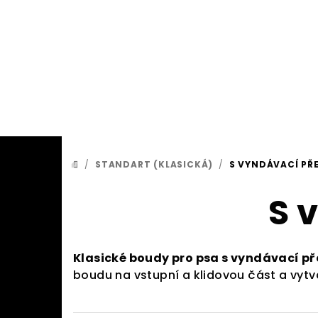
Přejít
na
obsah
/
STANDART (KLASICKÁ)
/
S VYNDÁVACÍ PŘ
DOMŮ
S 
Klasické boudy pro psa s vyndávací p
boudu na vstupní a klidovou část a vyt