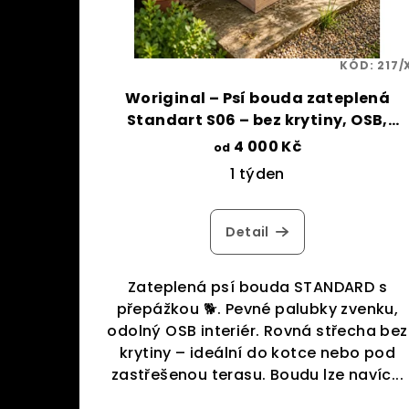
r
k
o
t
KÓD:
217/
d
ů
Woriginal – Psí bouda zateplená
u
Standart S06 – bez krytiny, OSB,
přepážka
4 000 Kč
od
k
1 týden
t
ů
Detail
Zateplená psí bouda STANDARD s
přepážkou 🐕. Pevné palubky zvenku,
odolný OSB interiér. Rovná střecha bez
krytiny – ideální do kotce nebo pod
zastřešenou terasu. Boudu lze navíc...