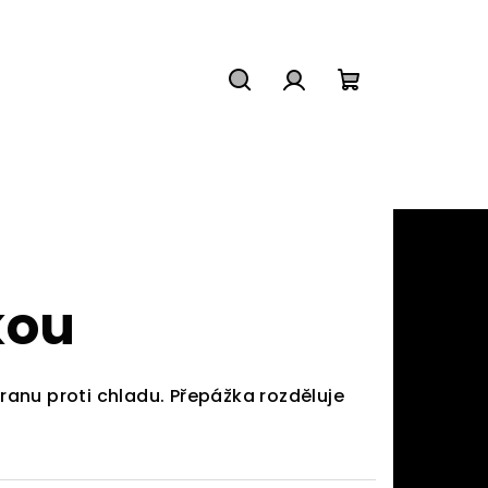
Hledat
Přihlášení
Nákupní
košík
kou
ranu proti chladu. Přepážka rozděluje