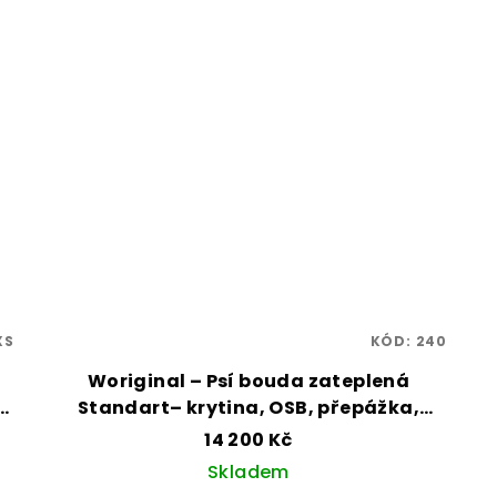
XS
KÓD:
240
Woriginal – Psí bouda zateplená
Standart– krytina, OSB, přepážka,
nátěr, linoleum, vel. 220x100
14 200 Kč
Skladem