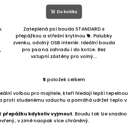
Do košíku
Zateplená psí bouda STANDARD s
h
přepážkou a střešní krytinou 🐕. Palubky
zvenku, odolný OSB interiér. Ideální bouda
pro psa na zahradu i do kotce. Bez
,
vstupní zástěny pro volný...
5
položek celkem
O
v
lní volbou pro majitele, kteří hledají lepší tepelnou
l
éra proti studenému vzduchu a pomáhá udržet teplo v
á
d
st
přepážku kdykoliv vyjmout
. Boudu tak lze snadn
tevřený, v zimě naopak více chráněný.
a