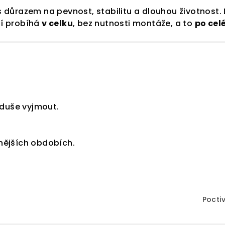
c
 důrazem na pevnost, stabilitu a dlouhou životnost.
í
ní probíhá
v celku
, bez nutnosti montáže, a to
po cel
p
r
v
k
y
v
oduše vyjmout.
ý
p
nějších obdobích.
i
s
u
Pocti