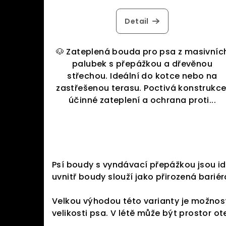
Detail
🐶 Zateplená bouda pro psa z masivníc
palubek s přepážkou a dřevěnou
střechou. Ideální do kotce nebo na
zastřešenou terasu. Poctivá konstrukce
účinné zateplení a ochrana proti...
Psí boudy s vyndávací přepážkou jsou ideá
uvnitř boudy slouží jako přirozená bari
Velkou výhodou této varianty je možno
velikosti psa. V létě může být prostor o