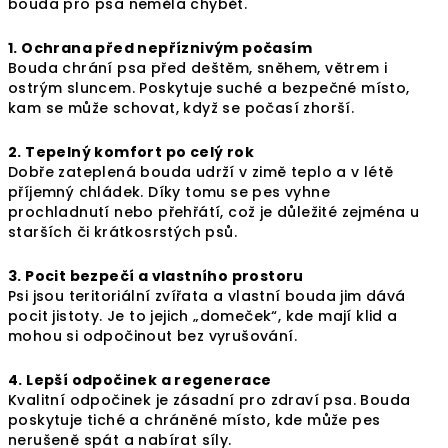
bouda pro psa neměla chybět.
1. Ochrana před nepříznivým počasím
Bouda chrání psa před deštěm, sněhem, větrem i
ostrým sluncem. Poskytuje suché a bezpečné místo,
kam se může schovat, když se počasí zhorší.
2. Tepelný komfort po celý rok
Dobře zateplená bouda udrží v zimě teplo a v létě
příjemný chládek. Díky tomu se pes vyhne
prochladnutí nebo přehřátí, což je důležité zejména u
starších či krátkosrstých psů.
3. Pocit bezpečí a vlastního prostoru
Psi jsou teritoriální zvířata a vlastní bouda jim dává
pocit jistoty. Je to jejich „domeček“, kde mají klid a
mohou si odpočinout bez vyrušování.
4. Lepší odpočinek a regenerace
Kvalitní odpočinek je zásadní pro zdraví psa. Bouda
poskytuje tiché a chráněné místo, kde může pes
nerušeně spát a nabírat síly.