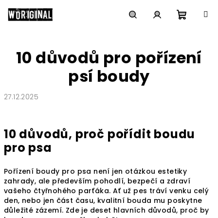
Přejít
na
obsah
Nákupn
Hledat
Přihlášení
10 důvodů pro pořízení
košík
psí boudy
27.12.2025
10 důvodů, proč pořídit boudu
pro psa
Pořízení boudy pro psa není jen otázkou estetiky
zahrady, ale především pohodlí, bezpečí a zdraví
vašeho čtyřnohého parťáka. Ať už pes tráví venku celý
den, nebo jen část času, kvalitní bouda mu poskytne
důležité zázemí. Zde je deset hlavních důvodů, proč by