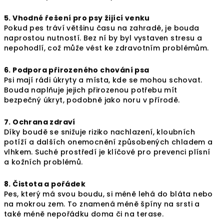
5. Vhodné řešení pro psy žijící venku
Pokud pes tráví většinu času na zahradě, je bouda
naprostou nutností. Bez ní by byl vystaven stresu a
nepohodlí, což může vést ke zdravotním problémům.
6. Podpora přirozeného chování psa
Psi mají rádi úkryty a místa, kde se mohou schovat.
Bouda naplňuje jejich přirozenou potřebu mít
bezpečný úkryt, podobně jako noru v přírodě.
7. Ochrana zdraví
Díky boudě se snižuje riziko nachlazení, kloubních
potíží a dalších onemocnění způsobených chladem a
vlhkem. Suché prostředí je klíčové pro prevenci plísní
a kožních problémů.
8. Čistota a pořádek
Pes, který má svou boudu, si méně lehá do bláta nebo
na mokrou zem. To znamená méně špíny na srsti a
také méně nepořádku doma či na terase.