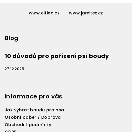
Z
á
www.elfino.cz
www.jamitex.cz
p
a
Blog
t
í
10 důvodů pro pořízení psí boudy
27.12.2025
Informace pro vás
Jak vybrat boudu pro psa
Osobní odběr / Doprava
Obchodní podmínky