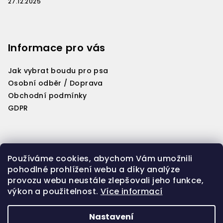
27.12.2025
Informace pro vás
Jak vybrat boudu pro psa
Osobní odběr / Doprava
Obchodní podmínky
GDPR
Kontakt
Používáme cookies, abychom Vám umožnili
pohodlné prohlížení webu a díky analýze
info
@
woriginal.cz
provozu webu neustále zlepšovali jeho funkce,
606 651 645
výkon a použitelnost.
Více informací
Nastavení