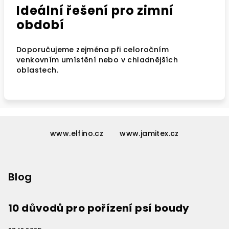
Ideální řešení pro zimní
období
Doporučujeme zejména při celoročním
venkovním umístění nebo v chladnějších
oblastech.
Z
á
www.elfino.cz
www.jamitex.cz
p
a
Blog
t
í
10 důvodů pro pořízení psí boudy