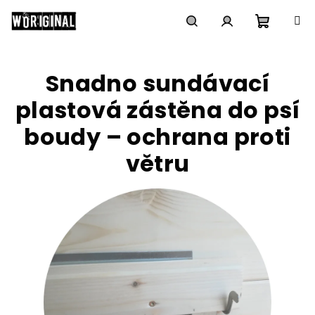
Přejít
na
obsah
Nákupn
Hledat
Přihlášení
Snadno sundávací
košík
plastová zástěna do psí
boudy – ochrana proti
větru