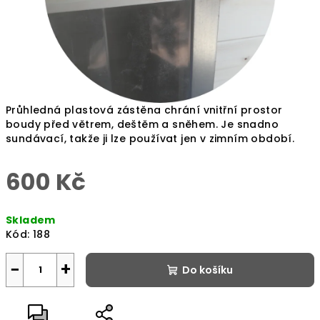
Průhledná plastová zástěna chrání vnitřní prostor
boudy před větrem, deštěm a sněhem. Je snadno
sundávací, takže ji lze používat jen v zimním období.
600 Kč
Měrná
Skladem
cena:
Kód:
188
−
+
Do košíku