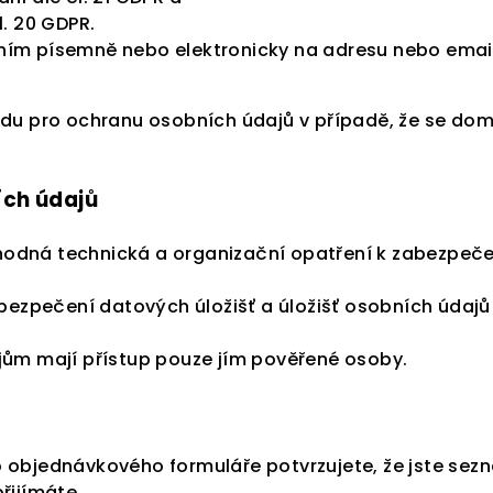
l. 20 GDPR.
ím písemně nebo elektronicky na adresu nebo email s
adu pro ochranu osobních údajů v případě, že se dom
ch údajů
á vhodná technická a organizační opatření k zabezpeč
abezpečení datových úložišť a úložišť osobních údajů
jům mají přístup pouze jím pověřené osoby.
o objednávkového formuláře potvrzujete, že jste s
řijímáte.