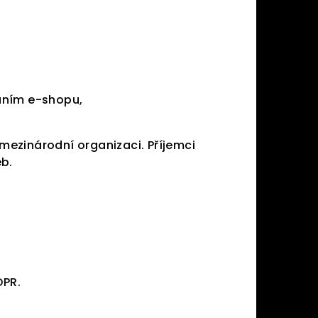
váním e-shopu,
ezinárodní organizaci. Příjemci
eb.
DPR.