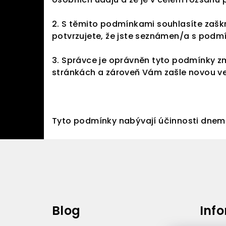
2. S těmito podmínkami souhlasíte zašk
potvrzujete, že jste seznámen/a s podmí
3. Správce je oprávněn tyto podmínky z
stránkách a zároveň Vám zašle novou ver
Tyto podmínky nabývají účinnosti dnem 
Z
á
p
a
Blog
Inf
t