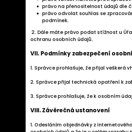
právo na přenositelnost údajů dle č
právo odvolat souhlas se zpracován
podmínek.
2. Dále máte právo podat stížnost u Úř
ochranu osobních údajů.
VII.
Podmínky zabezpečení osobní
1. Správce prohlašuje, že přijal vešker
2. Správce přijal technická opatření k z
3. Správce prohlašuje, že k osobním úda
VIII.
Závěrečná ustanovení
1. Odesláním objednávky z internetovéh
osobních údajů a že je v celém rozsahu p