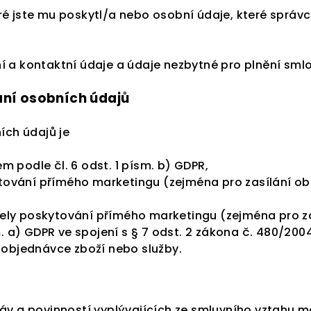
é jste mu poskytl/a nebo osobní údaje, které správc
í a kontaktní údaje a údaje nezbytné pro plnění sml
ní osobních údajů
ch údajů je
 podle čl. 6 odst. 1 písm. b) GDPR,
ování přímého marketingu (zejména pro zasílání ob
ely poskytování přímého marketingu (zejména pro za
sm. a) GDPR ve spojení s § 7 odst. 2 zákona č. 480/20
k objednávce zboží nebo služby.
ráv a povinností vyplývajících ze smluvního vztahu 