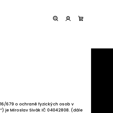
Hledat
Přihlášení
Nákupní
košík
016/679 o ochraně fyzických osob v
R
”) je Miroslav Sivák IČ 04042808. (dále