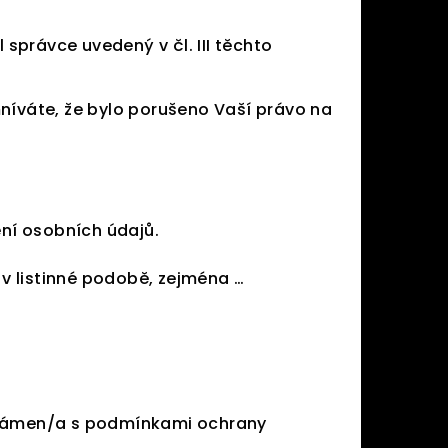
právce uvedený v čl. III těchto
níváte, že bylo porušeno Vaší právo na
ení osobních údajů.
 v listinné podobě, zejména …
eznámen/a s podmínkami ochrany