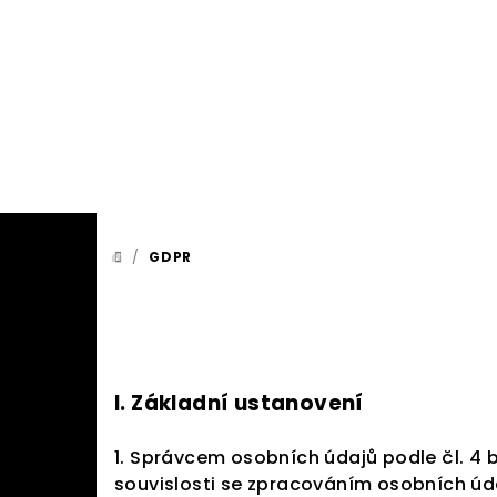
Přejít
na
obsah
/
GDPR
DOMŮ
I.
Základní ustanovení
1. Správcem osobních údajů podle čl. 4 
souvislosti se zpracováním osobních úda