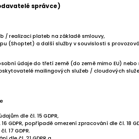
odavatelé správce)
eb / realizaci plateb na základě smlouvy,
opu (Shoptet) a další služby v souvislosti s provozo
sobní údaje do třetí země (do země mimo EU) nebo m
poskytovatelé mailingových služeb / cloudových služ
e
dajům dle čl. 15 GDPR,
 16 GDPR, popřípadě omezení zpracování dle čl. 18 G
čl. 17 GDPR.
ní dle čl. 21 GDPR a