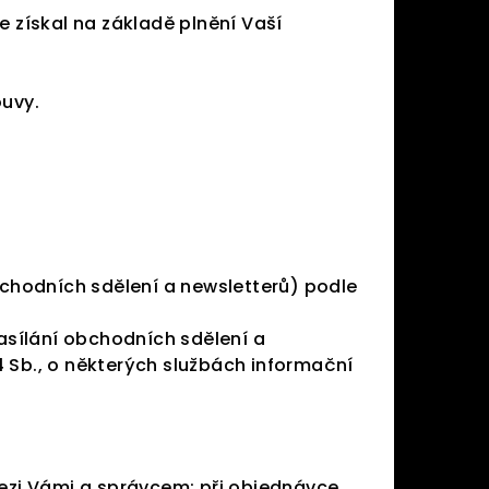
e získal na základě plnění Vaší
ouvy.
chodních sdělení a newsletterů) podle
sílání obchodních sdělení a
04 Sb., o některých službách informační
mezi Vámi a správcem; při objednávce