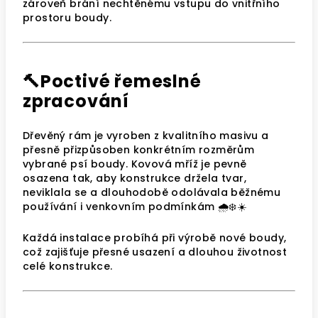
zároveň brání nechtěnému vstupu do vnitřního
prostoru boudy.
🔨Poctivé řemeslné
zpracování
Dřevěný rám je vyroben z kvalitního masivu a
přesně přizpůsoben konkrétním rozměrům
vybrané psí boudy. Kovová mříž je pevně
osazena tak, aby konstrukce držela tvar,
neviklala se a dlouhodobě odolávala běžnému
používání i venkovním podmínkám 🌧️❄️☀️
Každá instalace probíhá při výrobě nové boudy,
což zajišťuje přesné usazení a dlouhou životnost
celé konstrukce.