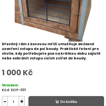
Dřevěný rám s kovovou mříží umožňuje dočasné
uzavření vstupu do psí boudy. Praktické řešení pro
chvíle, kdy potřebujete psa na krátkou dobu zajistit
nebo zabránit vstupu cizích zvířat do boudy.
1 000 Kč
Měrná
Skladem
cena:
Kód:
DOP-001
−
+
Do košíku