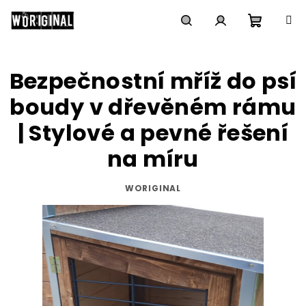
Přejít
na
obsah
Nákupn
Hledat
Přihlášení
Bezpečnostní mříž do psí
košík
boudy v dřevěném rámu
| Stylové a pevné řešení
na míru
WORIGINAL