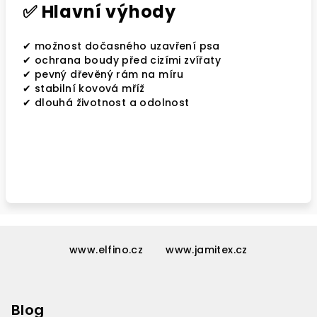
✅ Hlavní výhody
✔ možnost dočasného uzavření psa
✔ ochrana boudy před cizími zvířaty
✔ pevný dřevěný rám na míru
✔ stabilní kovová mříž
✔ dlouhá životnost a odolnost
Z
á
www.elfino.cz
www.jamitex.cz
p
a
Blog
t