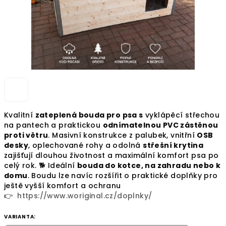
Kvalitní
zateplená bouda pro psa s
vyklápěcí střechou
na pantech a praktickou
odnímatelnou PVC zástěnou
proti větru
. Masivní konstrukce z palubek, vnitřní
OSB
desky
, oplechované rohy a odolná
střešní krytina
zajišťují dlouhou životnost a maximální komfort psa po
celý rok. 🐕 Ideální
bouda do kotce, na zahradu nebo k
domu
. Boudu lze navíc rozšířit o praktické doplňky pro
ještě vyšší komfort a ochranu
👉
https://www.woriginal.cz/doplnky/
VARIANTA: