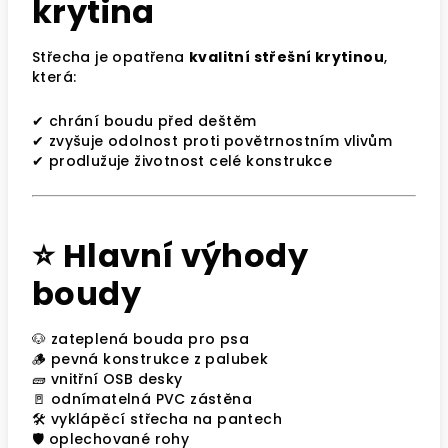
krytina
Střecha je opatřena
kvalitní střešní krytinou
,
která:
✔ chrání boudu před deštěm
✔ zvyšuje odolnost proti povětrnostním vlivům
✔ prodlužuje životnost celé konstrukce
⭐ Hlavní výhody
boudy
🐶 zateplená bouda pro psa
🪵 pevná konstrukce z palubek
🧱 vnitřní OSB desky
🚪 odnímatelná PVC zástěna
🛠 vyklápěcí střecha na pantech
🛡 oplechované rohy