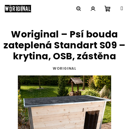
Přejít
na
obsah
Nákupn
Hledat
Přihlášení
Woriginal – Psí bouda
košík
zateplená Standart S09 –
krytina, OSB, zástěna
WORIGINAL