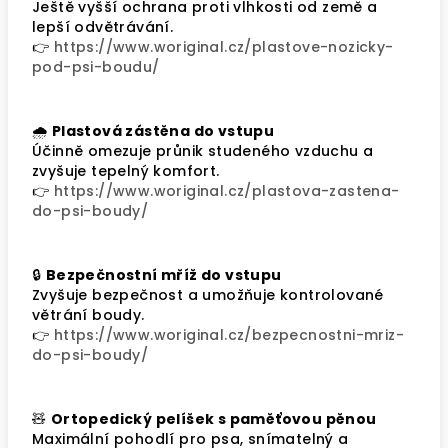
Ještě vyšší ochrana proti vlhkosti od země a
lepší odvětrávání.
👉
https://www.woriginal.cz/plastove-nozicky-
pod-psi-boudu/
🌧️
Plastová zástěna do vstupu
Účinně omezuje průnik studeného vzduchu a
zvyšuje tepelný komfort.
👉
https://www.woriginal.cz/plastova-zastena-
do-psi-boudy/
🔒
Bezpečnostní mříž do vstupu
Zvyšuje bezpečnost a umožňuje kontrolované
větrání boudy.
👉
https://www.woriginal.cz/bezpecnostni-mriz-
do-psi-boudy/
🧸
Ortopedický pelíšek s paměťovou pěnou
Maximální pohodlí pro psa, snímatelný a