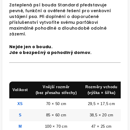
Zateplená psí bouda Standard představuje
pevné, funkční a ověřené řešení pro venkovní
ustájení psa. Při doplnění o doporučené
příslušenství vytvoříte svému parťákovi
maximálně pohodlné a dlouhodobě odolné
zázemí.
Nejde jen o boudu.
Jde o bezpečný a pohodlný domov.
Vnější rozměr
Rozměry vchodu
Velikost
V
(bez přesahu střechy)
(výška × šířka)
XS
70 × 50 cm
29,5 × 17,5 cm
d
S
85 × 60 cm
38,5 × 20 cm
d
M
100 × 70 cm
47 × 25 cm
d