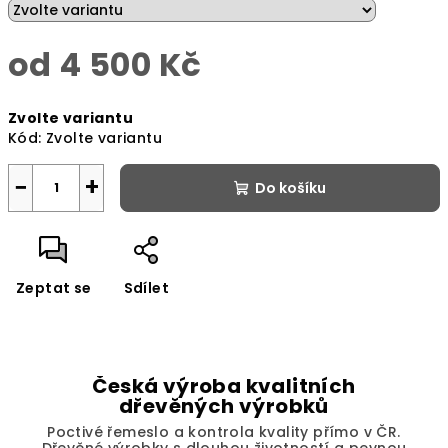
od
4 500 Kč
Měrná
Zvolte variantu
cena:
Kód:
Zvolte variantu
−
+
Do košíku
Zeptat se
Sdílet
Česká výroba kvalitních
dřevěných výrobků
Poctivé řemeslo a kontrola kvality přímo v ČR.