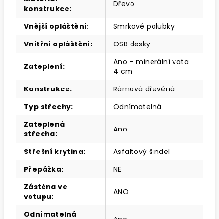
Dřevo
konstrukce
:
Vnější opláštění
:
Smrkové palubky
Vnitřní opláštění
:
OSB desky
Ano – minerální vata
Zateplení
:
4 cm
Konstrukce
:
Rámová dřevěná
Typ střechy
:
Odnímatelná
Zateplená
Ano
střecha
:
Střešní krytina
:
Asfaltový šindel
Přepážka
:
NE
Zástěna ve
ANO
vstupu
:
Odnímatelná