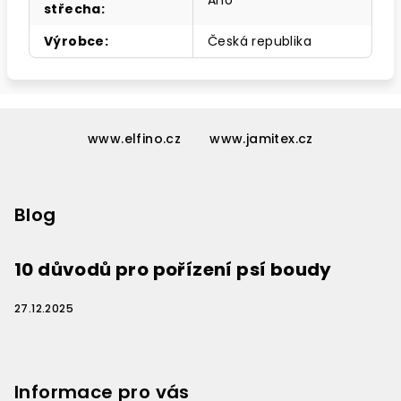
Ano
střecha
:
Výrobce
:
Česká republika
Z
á
www.elfino.cz
www.jamitex.cz
p
a
Blog
t
í
10 důvodů pro pořízení psí boudy
27.12.2025
Informace pro vás