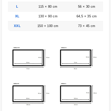
L
115 × 80 cm
56 × 30 cm
d
XL
130 × 90 cm
64,5 × 35 cm
d
XXL
150 × 100 cm
73 × 45 cm
d