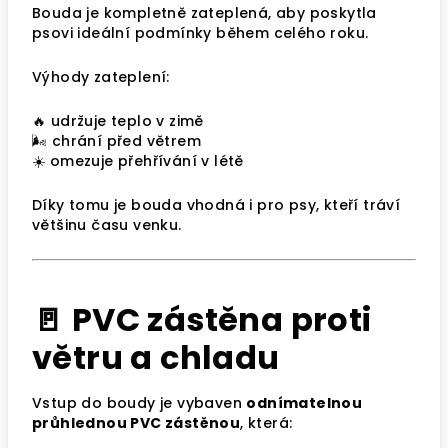
Bouda je kompletně zateplená, aby poskytla
psovi ideální podmínky během celého roku.
Výhody zateplení:
🔥 udržuje teplo v zimě
🌬️ chrání před větrem
☀️ omezuje přehřívání v létě
Díky tomu je bouda vhodná i pro psy, kteří tráví
většinu času venku.
🚪 PVC zástěna proti
větru a chladu
Vstup do boudy je vybaven
odnímatelnou
průhlednou PVC zástěnou
, která: