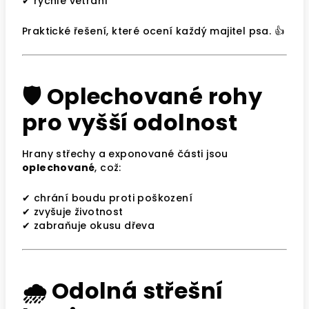
✔ rychlé větrání
Praktické řešení, které ocení každý majitel psa. 👍
🛡️ Oplechované rohy
pro vyšší odolnost
Hrany střechy a exponované části jsou
oplechované
, což:
✔ chrání boudu proti poškození
✔ zvyšuje životnost
✔ zabraňuje okusu dřeva
🌧 Odolná střešní