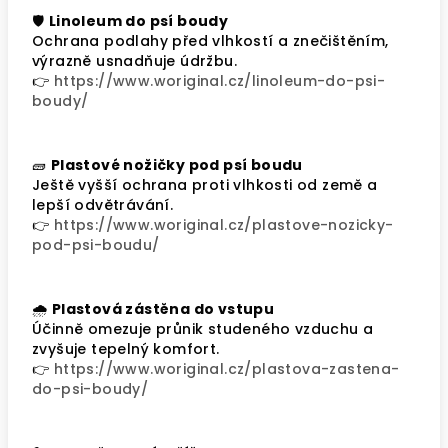
🛡️
Linoleum do psí boudy
Ochrana podlahy před vlhkostí a znečištěním,
výrazně usnadňuje údržbu.
👉
https://www.woriginal.cz/linoleum-do-psi-
boudy/
🧱
Plastové nožičky pod psí boudu
Ještě vyšší ochrana proti vlhkosti od země a
lepší odvětrávání.
👉
https://www.woriginal.cz/plastove-nozicky-
pod-psi-boudu/
🌧️
Plastová zástěna do vstupu
Účinně omezuje průnik studeného vzduchu a
zvyšuje tepelný komfort.
👉
https://www.woriginal.cz/plastova-zastena-
do-psi-boudy/