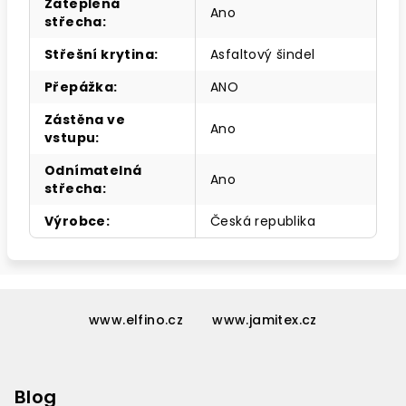
Zateplená
Ano
střecha
:
Střešní krytina
:
Asfaltový šindel
Přepážka
:
ANO
Zástěna ve
Ano
vstupu
:
Odnímatelná
Ano
střecha
:
Výrobce
:
Česká republika
Z
á
www.elfino.cz
www.jamitex.cz
p
a
Blog
t