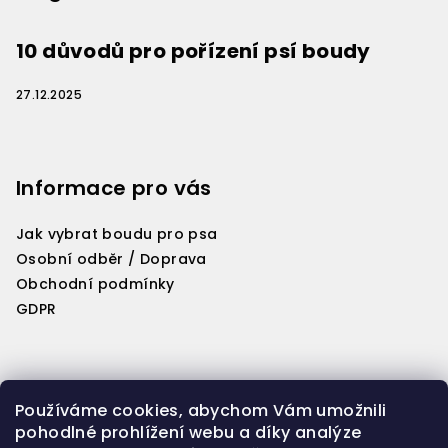
í
10 důvodů pro pořízení psí boudy
27.12.2025
Informace pro vás
Jak vybrat boudu pro psa
Osobní odběr / Doprava
Obchodní podmínky
GDPR
Kontakt
Používáme cookies, abychom Vám umožnili
pohodlné prohlížení webu a díky analýze
info
@
woriginal.cz