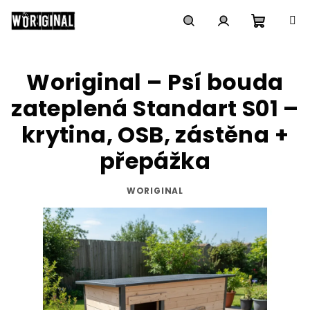
Přejít
na
obsah
Nákupn
Hledat
Přihlášení
Woriginal – Psí bouda
košík
zateplená Standart S01 –
krytina, OSB, zástěna +
přepážka
WORIGINAL