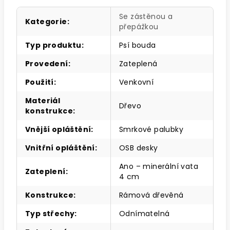
Se zástěnou a
Kategorie
:
přepážkou
Typ produktu
:
Psí bouda
Provedení
:
Zateplená
Použití
:
Venkovní
Materiál
Dřevo
konstrukce
:
Vnější opláštění
:
Smrkové palubky
Vnitřní opláštění
:
OSB desky
Ano – minerální vata
Zateplení
:
4 cm
Konstrukce
:
Rámová dřevěná
Typ střechy
:
Odnímatelná