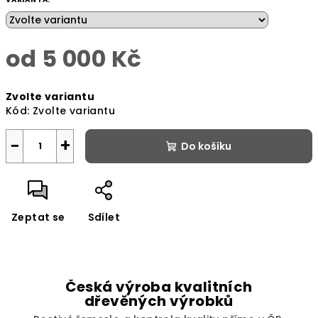
od
5 000 Kč
Měrná
Zvolte variantu
cena:
Kód:
Zvolte variantu
−
+
Do košíku
Zeptat se
Sdílet
Česká výroba kvalitních
dřevěných výrobků