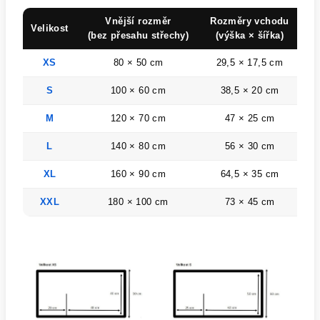
Vnější rozměr
Rozměry vchodu
Velikost
V
(bez přesahu střechy)
(výška × šířka)
XS
80 × 50 cm
29,5 × 17,5 cm
d
S
100 × 60 cm
38,5 × 20 cm
d
M
120 × 70 cm
47 × 25 cm
d
L
140 × 80 cm
56 × 30 cm
d
XL
160 × 90 cm
64,5 × 35 cm
d
XXL
180 × 100 cm
73 × 45 cm
d