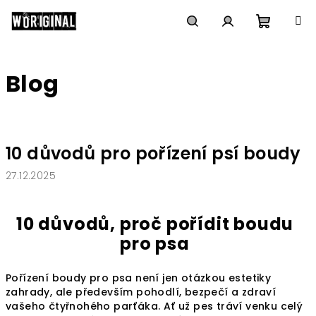
Přejít
na
obsah
Nákupn
Hledat
Přihlášení
Blog
košík
V
ý
10 důvodů pro pořízení psí boudy
p
i
27.12.2025
s
č
10 důvodů, proč pořídit boudu
l
pro psa
á
n
Pořízení boudy pro psa není jen otázkou estetiky
k
zahrady, ale především pohodlí, bezpečí a zdraví
vašeho čtyřnohého parťáka. Ať už pes tráví venku celý
ů