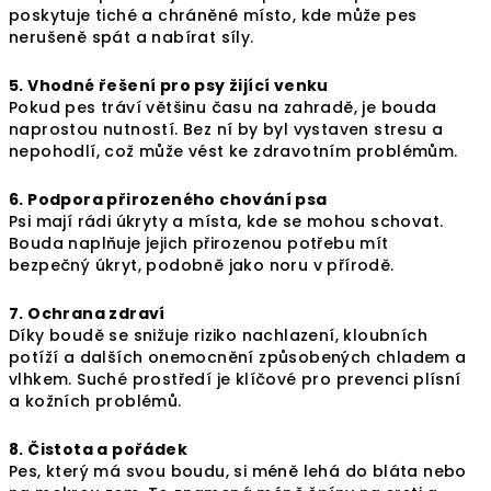
poskytuje tiché a chráněné místo, kde může pes
nerušeně spát a nabírat síly.
5. Vhodné řešení pro psy žijící venku
Pokud pes tráví většinu času na zahradě, je bouda
naprostou nutností. Bez ní by byl vystaven stresu a
nepohodlí, což může vést ke zdravotním problémům.
6. Podpora přirozeného chování psa
Psi mají rádi úkryty a místa, kde se mohou schovat.
Bouda naplňuje jejich přirozenou potřebu mít
bezpečný úkryt, podobně jako noru v přírodě.
7. Ochrana zdraví
Díky boudě se snižuje riziko nachlazení, kloubních
potíží a dalších onemocnění způsobených chladem a
vlhkem. Suché prostředí je klíčové pro prevenci plísní
a kožních problémů.
8. Čistota a pořádek
Pes, který má svou boudu, si méně lehá do bláta nebo