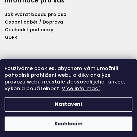
Informace pro vás
p
i
s
Jak vybrat boudu pro psa
u
Osobní odběr / Doprava
Obchodní podmínky
GDPR
Kontakt
Používáme cookies, abychom Vám umožnili
pohodlné prohlížení webu a díky analýze
info
@
woriginal.cz
provozu webu neustále zlepšovali jeho funkce,
606 651 645
výkon a použitelnost.
Více informací
Nastavení
Copyright 2026
Woriginal
. Všechna práva vyhrazena.
Souhlasím
Vytvořil Shoptet