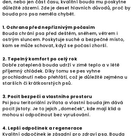
den, nebo jen část času, kvalitní bouda mu poskytne
důležité zázemí. Zde je deset hlavních důvodů, proč by
bouda pro psa neměla chybět.
1. Ochrana před nepříznivým počasím
Bouda chrání psa před deštěm, sněhem, větrem i
ostrým sluncem. Poskytuje suché a bezpečné místo,
kam se může schovat, když se počasí zhorší.
2. Tepelný komfort po celý rok
Dobře zateplená bouda udrží v zimě teplo a v létě
příjemný chládek. Díky tomu se pes vyhne
prochladnutí nebo přehřátí, což je důležité zejména u
starších či krátkosrstých psů.
3. Pocit bezpečí a vlastního prostoru
Psi jsou teritoriální zvířata a vlastní bouda jim dává
pocit jistoty. Je to jejich „domeček“, kde mají klid a
mohou si odpočinout bez vyrušování.
4. Lepší odpočinek a regenerace
Kvalitní odpočinek je zásadní pro zdraví psa. Bouda