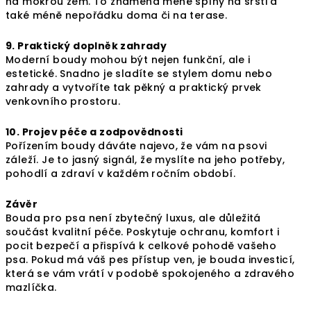
na mokrou zem. To znamená méně špíny na srsti a
také méně nepořádku doma či na terase.
9. Praktický doplněk zahrady
Moderní boudy mohou být nejen funkční, ale i
estetické. Snadno je sladíte se stylem domu nebo
zahrady a vytvoříte tak pěkný a praktický prvek
venkovního prostoru.
10. Projev péče a zodpovědnosti
Pořízením boudy dáváte najevo, že vám na psovi
záleží. Je to jasný signál, že myslíte na jeho potřeby,
pohodlí a zdraví v každém ročním období.
Závěr
Bouda pro psa není zbytečný luxus, ale důležitá
součást kvalitní péče. Poskytuje ochranu, komfort i
pocit bezpečí a přispívá k celkové pohodě vašeho
psa. Pokud má váš pes přístup ven, je bouda investicí,
která se vám vrátí v podobě spokojeného a zdravého
mazlíčka.