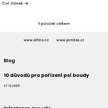
Číst článek
1
položek celkem
O
v
Z
l
á
www.elfino.cz
www.jamitex.cz
á
p
d
a
a
c
Blog
t
í
í
p
10 důvodů pro pořízení psí boudy
r
v
k
27.12.2025
y
v
ý