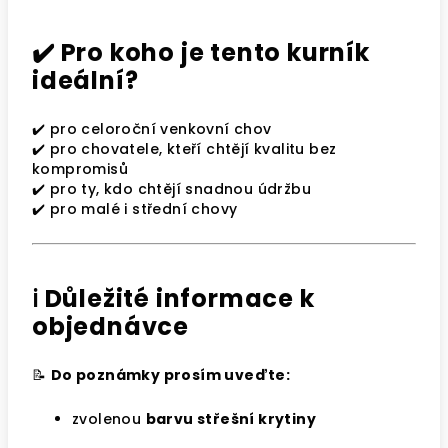
✔️ Pro koho je tento kurník
ideální?
✔️ pro celoroční venkovní chov
✔️ pro chovatele, kteří chtějí kvalitu bez
kompromisů
✔️ pro ty, kdo chtějí snadnou údržbu
✔️ pro malé i střední chovy
ℹ️ Důležité informace k
objednávce
📝
Do poznámky prosím uveďte:
zvolenou
barvu střešní krytiny