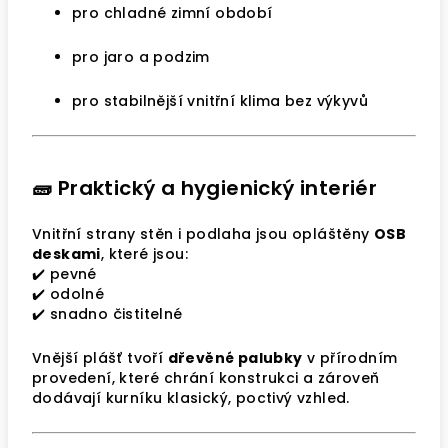
pro chladné zimní období
pro jaro a podzim
pro stabilnější vnitřní klima bez výkyvů
🧱 Praktický a hygienický interiér
Vnitřní strany stěn i podlaha jsou opláštěny
OSB
deskami
, které jsou:
✔️ pevné
✔️ odolné
✔️ snadno čistitelné
Vnější plášť tvoří
dřevěné palubky
v přírodním
provedení, které chrání konstrukci a zároveň
dodávají kurníku klasický, poctivý vzhled.