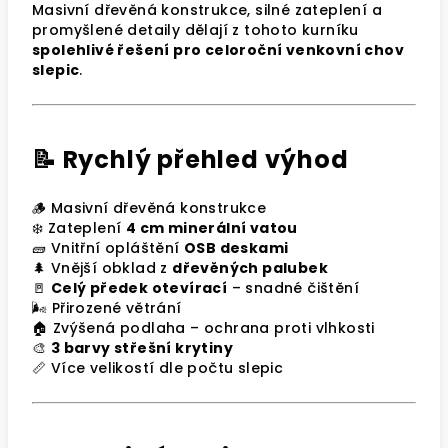
Masivní dřevěná konstrukce, silné zateplení a
promyšlené detaily dělají z tohoto kurníku
spolehlivé řešení pro celoroční venkovní chov
slepic
.
📝 Rychlý přehled výhod
🪵 Masivní dřevěná konstrukce
❄️ Zateplení
4 cm minerální vatou
🧱 Vnitřní opláštění
OSB deskami
🌲 Vnější obklad z
dřevěných palubek
🚪
Celý předek otevírací
– snadné čištění
🌬️ Přirozené větrání
🏠 Zvýšená podlaha – ochrana proti vlhkosti
🎨
3 barvy střešní krytiny
📏 Více velikostí dle počtu slepic