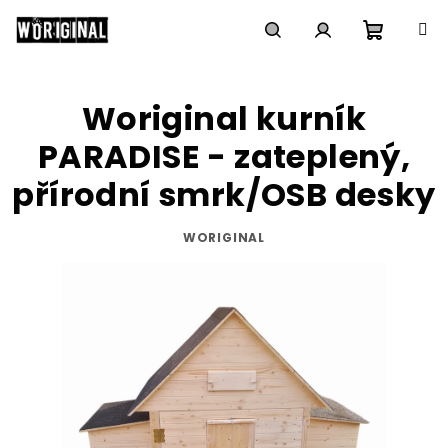
Přejít
na
obsah
Nákupn
Hledat
Přihlášení
Woriginal kurník
košík
PARADISE - zateplený,
přírodní smrk/OSB desky
WORIGINAL