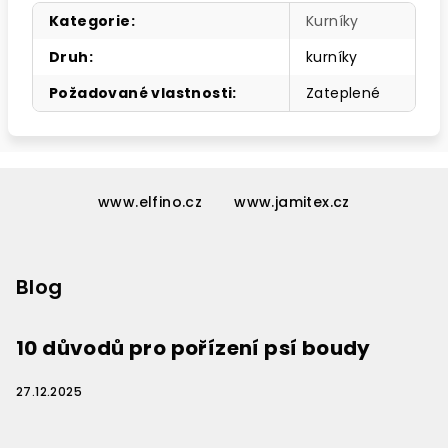
Kategorie
:
Kurníky
Druh
:
kurníky
Požadované vlastnosti
:
Zateplené
Z
á
www.elfino.cz
www.jamitex.cz
p
a
Blog
t
í
10 důvodů pro pořízení psí boudy
27.12.2025