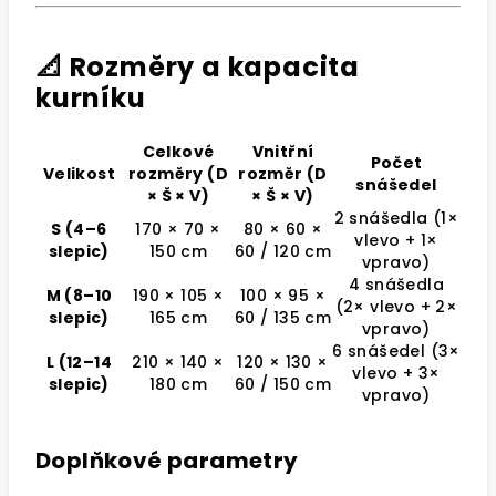
📐 Rozměry a kapacita
kurníku
Celkové
Vnitřní
Počet
Velikost
rozměry (D
rozměr (D
snášedel
× Š × V)
× Š × V)
2 snášedla (1×
S (4–6
170 × 70 ×
80 × 60 ×
vlevo + 1×
slepic)
150 cm
60 / 120 cm
vpravo)
4 snášedla
M (8–10
190 × 105 ×
100 × 95 ×
(2× vlevo + 2×
slepic)
165 cm
60 / 135 cm
vpravo)
6 snášedel (3×
L (12–14
210 × 140 ×
120 × 130 ×
vlevo + 3×
slepic)
180 cm
60 / 150 cm
vpravo)
Doplňkové parametry