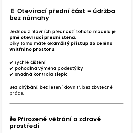
🚪 Otevírací přední část = údržba
bez námahy
Jednou z hlavních předností tohoto modelu je
plně otevírací přední stěna
.
Díky tomu máte
okamžitý přístup do celého
vnitřního prostoru
.
✔️ rychlé čištění
✔️ pohodlná výměna podestýlky
✔️ snadná kontrola slepic
Bez ohýbání, bez lezení dovnitř, bez zbytečné
práce.
🌬️ Přirozené větrání a zdravé
prostředí