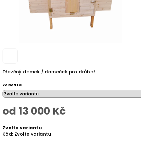
Dřevěný domek / domeček pro drůbež
VARIANTA:
od
13 000 Kč
Měrná
Zvolte variantu
cena:
Kód:
Zvolte variantu