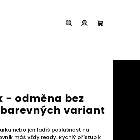
Hledat
Přihlášení
Nákupní
košík
k - odměna bez
e barevných variant
 parku nebo jen ladíš poslušnost na
vník máš vždy ready. Rychlý přístup k