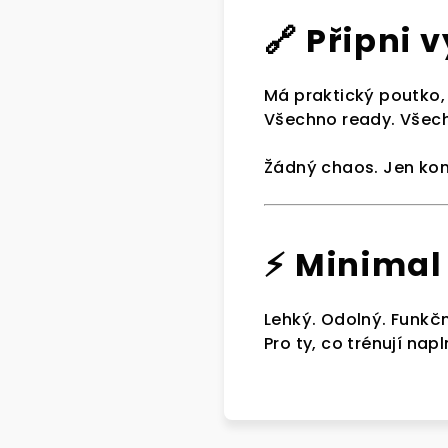
🔗 Připni 
Má praktický poutko,
Všechno ready. Všech
Žádný chaos. Jen kon
⚡ Minimal
Lehký. Odolný. Funkčn
Pro ty, co trénují nap