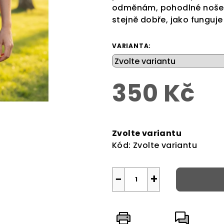
odměnám, pohodlné nošen
stejně dobře, jako funguje
VARIANTA:
350 Kč
Měrná
cena:
Zvolte variantu
Kód:
Zvolte variantu
−
+