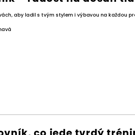
vách, aby ladil s tvým stylem i výbavou na každou p
mavá
vník, co jede tvrdý trén