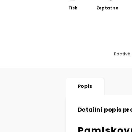
Tisk
Zeptat se
Poctivé
Popis
Detailní popis p
Pamlskovn