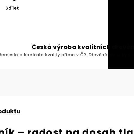
Sdílet
Česká výroba kvalitních dřevě
 řemeslo a kontrola kvality přímo v ČR. Dřevěné výrobky s 
roduktu
ík – radost na dosah tl