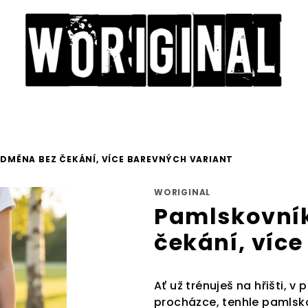
DMĚNA BEZ ČEKÁNÍ, VÍCE BAREVNÝCH VARIANT
WORIGINAL
Pamlskovní
čekání, víc
Ať už trénuješ na hřišti, v
procházce, tenhle pamlsko