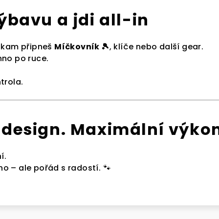
výbavu a jdi all-in
 kam připneš
Míčkovník 🎾
, klíče nebo další gear.
no po ruce.
trola.
 design. Maximální výkon
í.
lno – ale pořád s radostí. 🐾