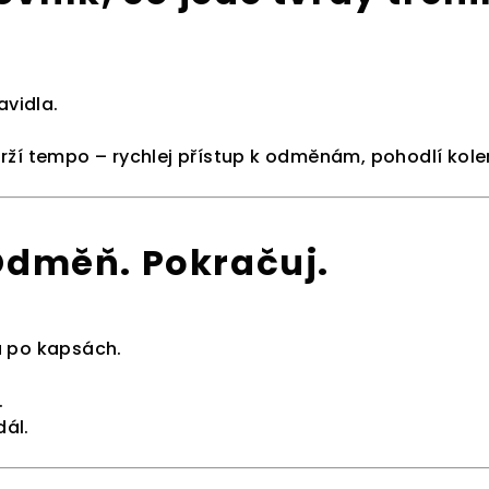
avidla.
rží tempo – rychlej přístup k odměnám, pohodlí kole
 Odměň. Pokračuj.
ů po kapsách.
.
dál.