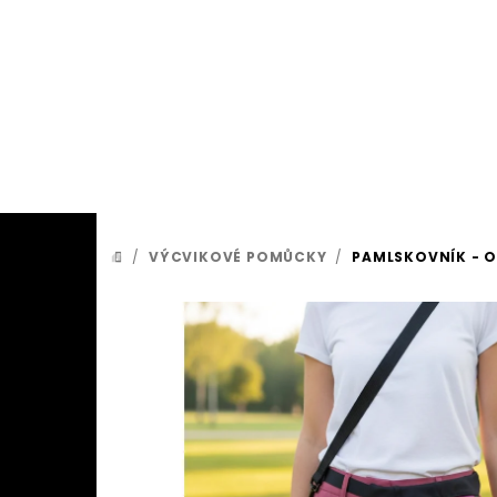
Přejít
na
obsah
/
VÝCVIKOVÉ POMŮCKY
/
PAMLSKOVNÍK - O
DOMŮ