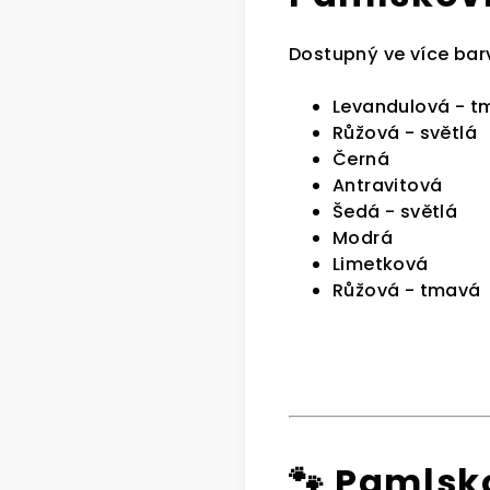
Dostupný ve více bar
Levandulová - t
Růžová - světlá
Černá
Antravitová
Šedá - světlá
Modrá
Limetková
Růžová - tmavá
🐾 Pamlsko